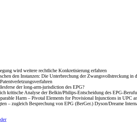
gung wird weitere rechtliche Konkretisierung erfahren
schen den Instanzen: Die Unterbrechung der Zwangsvollstreckung in 
 Patentverletzungsverfahren
llesferse der long-arm-jurisdiction des EPG?
ich kritische Analyse der Belkin/Philips-Entscheidung des EPG-Berufu
parable Harm – Pivotal Elements for Provisional Injunctions in UPC a
gten – zugleich Besprechung von EPG (BerGer.) Dyson/Dreame Interna
eder