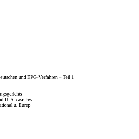
deutschen und EPG-Verfahren – Teil 1
ngsgerichts
nd U. S. case law
tional u. Eurep