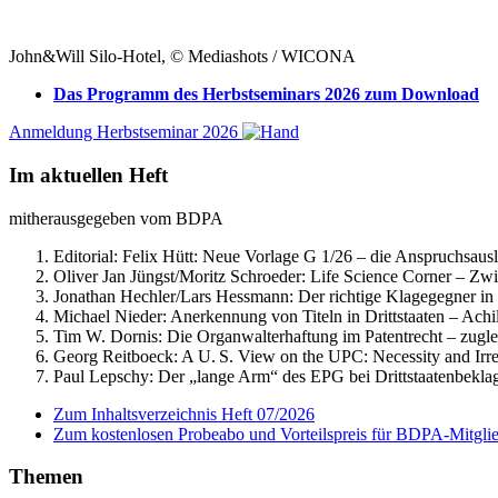
John&Will Silo-Hotel, © Mediashots / WICONA
Das Programm des Herbstseminars 2026 zum Download
Anmeldung Herbstseminar 2026
Im aktuellen Heft
mitherausgegeben vom BDPA
Editorial: Felix Hütt:
Neue Vorlage G 1/26 – die Anspruchsausle
Oliver Jan Jüngst/Moritz Schroeder:
Life Science Corner – Zwi
Jonathan Hechler/Lars Hessmann:
Der richtige Klagegegner in
Michael Nieder:
Anerkennung von Titeln in Drittstaaten – Achi
Tim W. Dornis:
Die Organwalterhaftung im Patentrecht – zugle
Georg Reitboeck:
A U. S. View on the UPC: Necessity and Irre
Paul Lepschy:
Der „lange Arm“ des EPG bei Drittstaatenbekla
Zum Inhaltsverzeichnis Heft 07/2026
Zum kostenlosen Probeabo und Vorteilspreis für BDPA-Mitgli
Themen