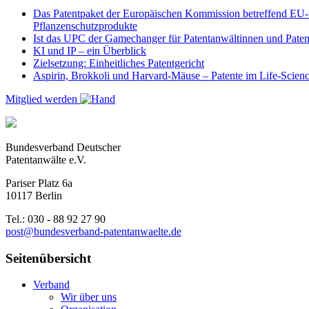
Das Patentpaket der Europäischen Kommission betreffend EU-w
Pflanzenschutzprodukte
Ist das UPC der Gamechanger für Patentanwältinnen und Paten
KI und IP – ein Überblick
Zielsetzung: Einheitliches Patentgericht
Aspirin, Brokkoli und Harvard-Mäuse – Patente im Life-Scien
Mitglied werden
Bundesverband Deutscher
Patentanwälte e.V.
Pariser Platz 6a
10117 Berlin
Tel.: 030 - 88 92 27 90
post@bundesverband-patentanwaelte.de
Seitenübersicht
Verband
Wir über uns