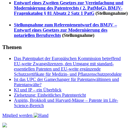
Entwurf eines Zweiten Gesetzes zur Vereinfachung und
Modernisierung des Patentrechts ( 2. PatMoG), BMJV-
Fragenkatalog § 81 Absatz 2 Satz 1 PatG
(Stellungnahme)
Stellungnahme zum Referentenentwurf des BMJV –
Entwurf eines Gesetzes zur Modernisierung des
notariellen Berufsrechts
(Stellungnahme)
Themen
Das Patentpaket der Europäischen Kommission betreffend
EU-weite Zwangslizenzen, den Umgang mit standard-
essentiellen Patenten und EU-weite ergänzende
Schutzzertifikate für Medizin- und Pflanzenschutzprodukte
Ist das UPC der Gamechanger für Patentanwältinnen und
Patentanwälte?
KI und IP – ein Überblick
Zielsetzung: Einheitliches Patentgericht
Aspirin, Brokkoli und Harvard-Mäuse – Patente im Life-
Science-Bereich
Mitglied werden