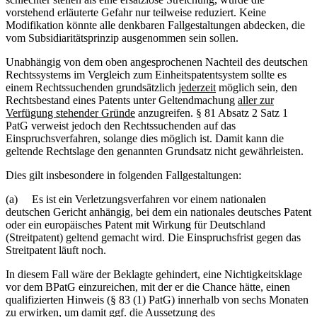
vorstehend erläuterte Gefahr nur teilweise reduziert. Keine
Modifikation könnte alle denkbaren Fallgestaltungen abdecken, die
vom Subsidiaritätsprinzip ausgenommen sein sollen.
Unabhängig von dem oben angesprochenen Nachteil des deutschen
Rechtssystems im Vergleich zum Einheitspatentsystem sollte es
einem Rechtssuchenden grundsätzlich
jederzeit
möglich sein, den
Rechtsbestand eines Patents unter Geltendmachung
aller zur
Verfügung stehender Gründe
anzugreifen. § 81 Absatz 2 Satz 1
PatG verweist jedoch den Rechtssuchenden auf das
Einspruchsverfahren, solange dies möglich ist. Damit kann die
geltende Rechtslage den genannten Grundsatz nicht gewährleisten.
Dies gilt insbesondere in folgenden Fallgestaltungen:
(a) Es ist ein Verletzungsverfahren vor einem nationalen
deutschen Gericht anhängig, bei dem ein nationales deutsches Patent
oder ein europäisches Patent mit Wirkung für Deutschland
(Streitpatent) geltend gemacht wird. Die Einspruchsfrist gegen das
Streitpatent läuft noch.
In diesem Fall wäre der Beklagte gehindert, eine Nichtigkeitsklage
vor dem BPatG einzureichen, mit der er die Chance hätte, einen
qualifizierten Hinweis (§ 83 (1) PatG) innerhalb von sechs Monaten
zu erwirken, um damit ggf. die Aussetzung des