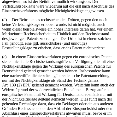
abgewiesen, so ist der Beitritt vermutlich wirkungslos. Der
Verletzungsbeklagte wäre wiederum auf die erst nach Abschluss des
Einspruchsverfahrens mögliche Nichtigkeitsklage angewiesen.
(d) Der Beitritt eines rechtsuchenden Dritten, gegen den noch
keine Verletzungsklage erhoben wurde, ist nicht möglich, auch
wenn dieser beispielsweise ein hohes Interesse daran hat, vor einem
Markteintritt Rechtssicherheit im Hinblick auf den Rechtsbestand
des jeweiligen Patents zu erlangen. Der Dritte ist in einem solchen
Fall genötigt, eine ggf. aussichtslose (und unnötige)
Feststellungsklage zu erheben, dass er das Patent nicht verletzt.
(e) In einem Einspruchsverfahren gegen ein europäisches Patent
stehen nicht alle Rechtsbestandsangriffe zur Verfügung, die mit einer
Nichtigkeitsklage gegen die Wirkung des europäischen Patents für
Deutschland geltend gemacht werden können. Insbesondere kann
eine nachveröffentlichte zeitrangältere deutsche Patentanmeldung
nur mit der Nichtigkeitsklage als Stand der Technik gemäß
Art. 139 (2) EPÜ geltend gemacht werden. Weiterhin kann auch der
Widerrufsgrund der widerrechtlichen Entnahme in Bezug auf ein
europäisches Patent mit Wirkung für Deutschland ebenfalls nur mit
der Nichtigkeitsklage geltend gemacht werden. Dies führt nach der
geltenden Rechtslage dazu, dass ein Beklagter oder ein aus anderen
Gründen Rechtssuchender den Ablauf der Einspruchsfrist oder den
Abschluss eines Einspruchsverfahrens abwarten muss, bevor er im