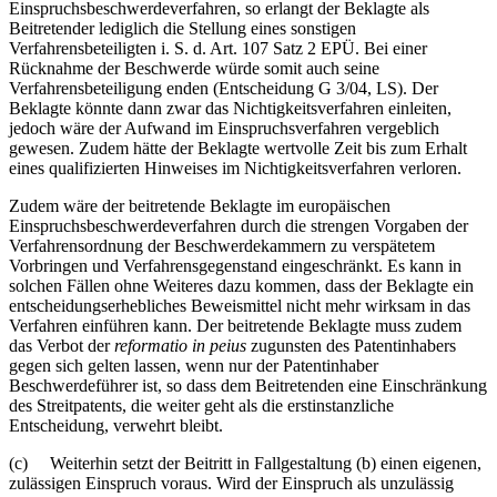
Einspruchsbeschwerdeverfahren, so erlangt der Beklagte als
Beitretender lediglich die Stellung eines sonstigen
Verfahrensbeteiligten i. S. d. Art. 107 Satz 2 EPÜ. Bei einer
Rücknahme der Beschwerde würde somit auch seine
Verfahrensbeteiligung enden (Entscheidung G 3/04, LS). Der
Beklagte könnte dann zwar das Nichtigkeitsverfahren einleiten,
jedoch wäre der Aufwand im Einspruchsverfahren vergeblich
gewesen. Zudem hätte der Beklagte wertvolle Zeit bis zum Erhalt
eines qualifizierten Hinweises im Nichtigkeitsverfahren verloren.
Zudem wäre der beitretende Beklagte im europäischen
Einspruchsbeschwerdeverfahren durch die strengen Vorgaben der
Verfahrensordnung der Beschwerdekammern zu verspätetem
Vorbringen und Verfahrensgegenstand eingeschränkt. Es kann in
solchen Fällen ohne Weiteres dazu kommen, dass der Beklagte ein
entscheidungserhebliches Beweismittel nicht mehr wirksam in das
Verfahren einführen kann. Der beitretende Beklagte muss zudem
das Verbot der
reformatio in peius
zugunsten des Patentinhabers
gegen sich gelten lassen, wenn nur der Patentinhaber
Beschwerdeführer ist, so dass dem Beitretenden eine Einschränkung
des Streitpatents, die weiter geht als die erstinstanzliche
Entscheidung, verwehrt bleibt.
(c) Weiterhin setzt der Beitritt in Fallgestaltung (b) einen eigenen,
zulässigen Einspruch voraus. Wird der Einspruch als unzulässig