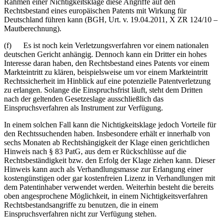
Rahmen einer Nichtigkeitsklage diese Angriffe auf den
Rechtsbestand eines europäischen Patents mit Wirkung für
Deutschland führen kann (BGH, Urt. v. 19.04.2011, X ZR 124/10 –
Mautberechnung).
(f) Es ist noch kein Verletzungsverfahren vor einem nationalen
deutschen Gericht anhängig. Dennoch kann ein Dritter ein hohes
Interesse daran haben, den Rechtsbestand eines Patents vor einem
Markteintritt zu klären, beispielsweise um vor einem Markteintritt
Rechtssicherheit im Hinblick auf eine potenzielle Patentverletzung
zu erlangen. Solange die Einspruchsfrist läuft, steht dem Dritten
nach der geltenden Gesetzeslage ausschließlich das
Einspruchsverfahren als Instrument zur Verfügung.
In einem solchen Fall kann die Nichtigkeitsklage jedoch Vorteile für
den Rechtssuchenden haben. Insbesondere erhält er innerhalb von
sechs Monaten ab Rechtshängigkeit der Klage einen gerichtlichen
Hinweis nach § 83 PatG, aus dem er Rückschlüsse auf die
Rechtsbeständigkeit bzw. den Erfolg der Klage ziehen kann. Dieser
Hinweis kann auch als Verhandlungsmasse zur Erlangung einer
kostengünstigen oder gar kostenfreien Lizenz in Verhandlungen mit
dem Patentinhaber verwendet werden. Weiterhin besteht die bereits
oben angesprochene Möglichkeit, in einem Nichtigkeitsverfahren
Rechtsbestandsangriffe zu benutzen, die in einem
Einspruchsverfahren nicht zur Verfügung stehen.