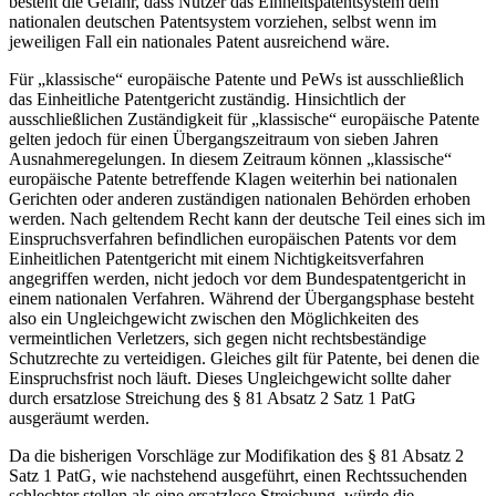
besteht die Gefahr, dass Nutzer das Einheitspatentsystem dem
nationalen deutschen Patentsystem vorziehen, selbst wenn im
jeweiligen Fall ein nationales Patent ausreichend wäre.
Für „klassische“ europäische Patente und PeWs ist ausschließlich
das Einheitliche Patentgericht zuständig. Hinsichtlich der
ausschließlichen Zuständigkeit für „klassische“ europäische Patente
gelten jedoch für einen Übergangszeitraum von sieben Jahren
Ausnahmeregelungen. In diesem Zeitraum können „klassische“
europäische Patente betreffende Klagen weiterhin bei nationalen
Gerichten oder anderen zuständigen nationalen Behörden erhoben
werden. Nach geltendem Recht kann der deutsche Teil eines sich im
Einspruchsverfahren befindlichen europäischen Patents vor dem
Einheitlichen Patentgericht mit einem Nichtigkeitsverfahren
angegriffen werden, nicht jedoch vor dem Bundespatentgericht in
einem nationalen Verfahren. Während der Übergangsphase besteht
also ein Ungleichgewicht zwischen den Möglichkeiten des
vermeintlichen Verletzers, sich gegen nicht rechtsbeständige
Schutzrechte zu verteidigen. Gleiches gilt für Patente, bei denen die
Einspruchsfrist noch läuft. Dieses Ungleichgewicht sollte daher
durch ersatzlose Streichung des § 81 Absatz 2 Satz 1 PatG
ausgeräumt werden.
Da die bisherigen Vorschläge zur Modifikation des § 81 Absatz 2
Satz 1 PatG, wie nachstehend ausgeführt, einen Rechtssuchenden
schlechter stellen als eine ersatzlose Streichung, würde die