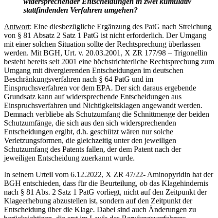
widersprechender Entscheidungen in zwei kumulativ
stattfindenden Verfahren umgehen?
Antwort
: Eine diesbezügliche Ergänzung des PatG nach Streichung
von § 81 Absatz 2 Satz 1 PatG ist nicht erforderlich. Der Umgang
mit einer solchen Situation sollte der Rechtsprechung überlassen
werden. Mit BGH, Urt. v. 20.03.2001, X ZR 177/98 – Trigonellin
besteht bereits seit 2001 eine höchstrichterliche Rechtsprechung zum
Umgang mit divergierenden Entscheidungen im deutschen
Beschränkungsverfahren nach § 64 PatG und im
Einspruchsverfahren vor dem EPA. Der sich daraus ergebende
Grundsatz kann auf widersprechende Entscheidungen aus
Einspruchsverfahren und Nichtigkeitsklagen angewandt werden.
Demnach verbliebe als Schutzumfang die Schnittmenge der beiden
Schutzumfänge, die sich aus den sich widersprechenden
Entscheidungen ergibt, d.h. geschützt wären nur solche
Verletzungsformen, die gleichzeitig unter den jeweiligen
Schutzumfang des Patents fallen, der dem Patent nach der
jeweiligen Entscheidung zuerkannt wurde.
In seinem Urteil vom 6.12.2022, X ZR 47/22- Aminopyridin hat der
BGH entschieden, dass für die Beurteilung, ob das Klagehindernis
nach § 81 Abs. 2 Satz 1 PatG vorliegt, nicht auf den Zeitpunkt der
Klageerhebung abzustellen ist, sondern auf den Zeitpunkt der
Entscheidung über die Klage. Dabei sind auch Änderungen zu