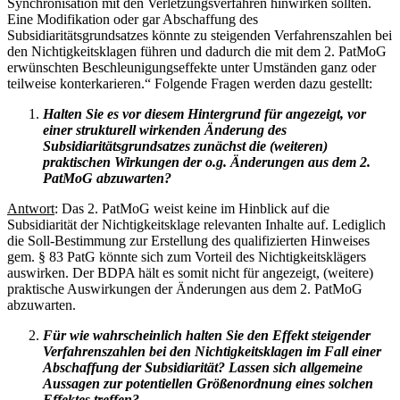
Synchronisation mit den Verletzungsverfahren hinwirken sollten.
Eine Modifikation oder gar Abschaffung des
Subsidiaritätsgrundsatzes könnte zu steigenden Verfahrenszahlen bei
den Nichtigkeitsklagen führen und dadurch die mit dem 2. PatMoG
erwünschten Beschleunigungseffekte unter Umständen ganz oder
teilweise konterkarieren.“ Folgende Fragen werden dazu gestellt:
Halten Sie es vor diesem Hintergrund für angezeigt, vor
einer strukturell wirkenden Änderung des
Subsidiaritätsgrundsatzes zunächst die (weiteren)
praktischen Wirkungen der o.g. Änderungen aus dem 2.
PatMoG abzuwarten?
Antwort
: Das 2. PatMoG weist keine im Hinblick auf die
Subsidiarität der Nichtigkeitsklage relevanten Inhalte auf. Lediglich
die Soll-Bestimmung zur Erstellung des qualifizierten Hinweises
gem. § 83 PatG könnte sich zum Vorteil des Nichtigkeitsklägers
auswirken. Der BDPA hält es somit nicht für angezeigt, (weitere)
praktische Auswirkungen der Änderungen aus dem 2. PatMoG
abzuwarten.
Für wie wahrscheinlich halten Sie den Effekt steigender
Verfahrenszahlen bei den Nichtigkeitsklagen im Fall einer
Abschaffung der Subsidiarität? Lassen sich allgemeine
Aussagen zur potentiellen Größenordnung eines solchen
Effektes treffen?