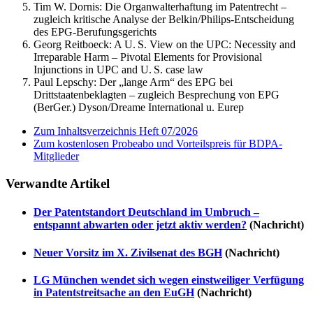
Tim W. Dornis:
Die Organwalterhaftung im Patentrecht –
zugleich kritische Analyse der Belkin/Philips-Entscheidung
des EPG-Berufungsgerichts
Georg Reitboeck:
A U. S. View on the UPC: Necessity and
Irreparable Harm – Pivotal Elements for Provisional
Injunctions in UPC and U. S. case law
Paul Lepschy:
Der „lange Arm“ des EPG bei
Drittstaatenbeklagten – zugleich Besprechung von EPG
(BerGer.) Dyson/Dreame International u. Eurep
Zum Inhaltsverzeichnis Heft 07/2026
Zum kostenlosen Probeabo und Vorteilspreis für BDPA-
Mitglieder
Verwandte Artikel
Der Patentstandort Deutschland im Umbruch –
entspannt abwarten oder jetzt aktiv werden?
(Nachricht)
Neuer Vorsitz im X. Zivilsenat des BGH
(Nachricht)
LG München wendet sich wegen einstweiliger Verfügung
in Patentstreitsache an den EuGH
(Nachricht)