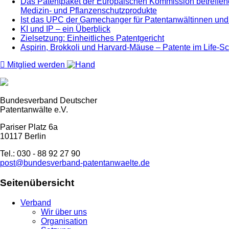
Das Patentpaket der Europäischen Kommission betreffend
Medizin- und Pflanzenschutzprodukte
Ist das UPC der Gamechanger für Patentanwältinnen und
KI und IP – ein Überblick
Zielsetzung: Einheitliches Patentgericht
Aspirin, Brokkoli und Harvard-Mäuse – Patente im Life-S
Mitglied werden
Bundesverband Deutscher
Patentanwälte e.V.
Pariser Platz 6a
10117 Berlin
Tel.: 030 - 88 92 27 90
post@bundesverband-patentanwaelte.de
Seitenübersicht
Verband
Wir über uns
Organisation