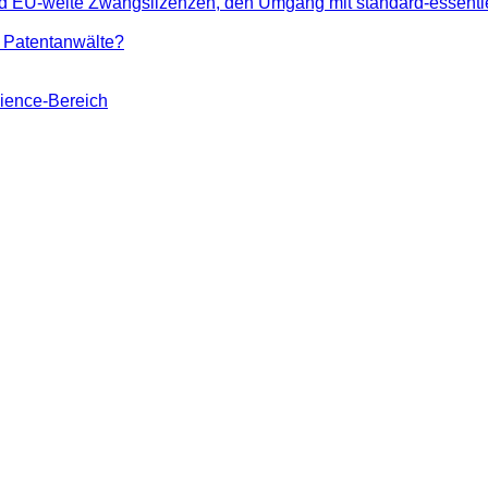
 EU-weite Zwangslizenzen, den Umgang mit standard-essentiel
 Patentanwälte?
cience-Bereich