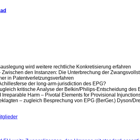
oad
uslegung wird weitere rechtliche Konkretisierung erfahren
– Zwischen den Instanzen: Die Unterbrechung der Zwangsvollst
ner in Patentverletzungsverfahren
Achillesferse der long-arm-jurisdiction des EPG?
ugleich kritische Analyse der Belkin/Philips-Entscheidung des
 Irreparable Harm – Pivotal Elements for Provisional Injunctio
beklagten – zugleich Besprechung von EPG (BerGer.) Dyson/Dre
tglieder