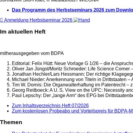
Das Programm des Herbstseminars 2026 zum Downl
Anmeldung Herbstseminar 2026
Im aktuellen Heft
mitherausgegeben vom BDPA
Editorial: Felix Hütt:
Neue Vorlage G 1/26 – die Anspruchsa
Oliver Jan Jüngst/Moritz Schroeder:
Life Science Corner 
Jonathan Hechler/Lars Hessmann:
Der richtige Klagegeg
Michael Nieder:
Anerkennung von Titeln in Drittstaaten – 
Tim W. Dornis:
Die Organwalterhaftung im Patentrecht – z
Georg Reitboeck:
A U. S. View on the UPC: Necessity and
Paul Lepschy:
Der „lange Arm“ des EPG bei Drittstaaten
Zum Inhaltsverzeichnis Heft 07/2026
Zum kostenlosen Probeabo und Vorteilspreis für BDPA-Mi
Themen