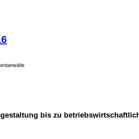
16
tentanwälte
staltung bis zu betriebswirtschaftlic