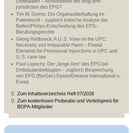
Drittstaaten – Achillesferse der long-arm-
jurisdiction des EPG?
Tim W. Dornis:
Die Organwalterhaftung im
Patentrecht – zugleich kritische Analyse der
Belkin/Philips-Entscheidung des EPG-
Berufungsgerichts
Georg Reitboeck:
A U. S. View on the UPC:
Necessity and Irreparable Harm – Pivotal
Elements for Provisional Injunctions in UPC and
U. S. case law
Paul Lepschy:
Der „lange Arm“ des EPG bei
Drittstaatenbeklagten – zugleich Besprechung
von EPG (BerGer.) Dyson/Dreame International u.
Eurep
Zum Inhaltsverzeichnis Heft 07/2026
Zum kostenlosen Probeabo und Vorteilspreis für
BDPA-Mitglieder