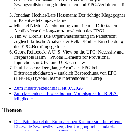
Zwangsvollstreckung in deutschen und EPG-Verfahren – Teil
1
Jonathan Hechler/Lars Hessmann:
Der richtige Klagegegner
in Patentverletzungsverfahren
Michael Nieder:
Anerkennung von Titeln in Drittstaaten –
Achillesferse der long-arm-jurisdiction des EPG?
Tim W. Dornis:
Die Organwalterhaftung im Patentrecht –
zugleich kritische Analyse der Belkin/Philips-Entscheidung
des EPG-Berufungsgerichts
Georg Reitboeck:
A U. S. View on the UPC: Necessity and
Irreparable Harm – Pivotal Elements for Provisional
Injunctions in UPC and U. S. case law
Paul Lepschy:
Der „lange Arm“ des EPG bei
Drittstaatenbeklagten – zugleich Besprechung von EPG
(BerGer.) Dyson/Dreame International u. Eurep
Zum Inhaltsverzeichnis Heft 07/2026
Zum kostenlosen Probeabo und Vorteilspreis für BDPA-
Mitglieder
Themen
Das Patentpaket der Europäischen Kommission betreffend
EU-weite Zwangslizenzen, den Umgang mit standard-