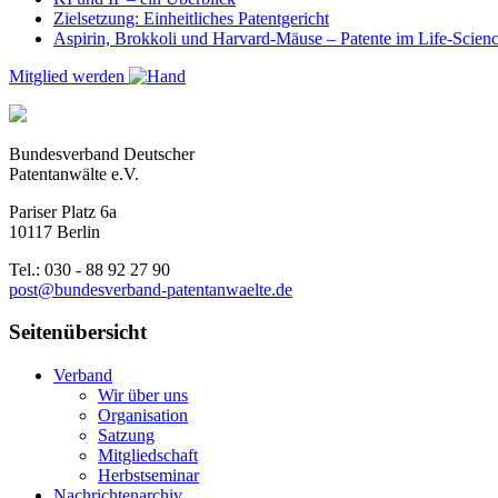
Zielsetzung: Einheitliches Patentgericht
Aspirin, Brokkoli und Harvard-Mäuse – Patente im Life-Scien
Mitglied werden
Bundesverband Deutscher
Patentanwälte e.V.
Pariser Platz 6a
10117 Berlin
Tel.: 030 - 88 92 27 90
post@bundesverband-patentanwaelte.de
Seitenübersicht
Verband
Wir über uns
Organisation
Satzung
Mitgliedschaft
Herbstseminar
Nachrichtenarchiv