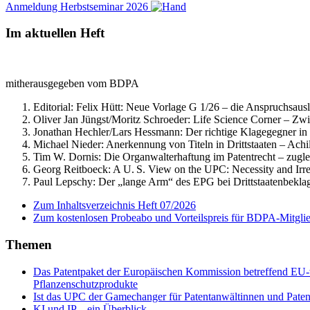
Anmeldung Herbstseminar 2026
Im aktuellen Heft
mitherausgegeben vom BDPA
Editorial: Felix Hütt:
Neue Vorlage G 1/26 – die Anspruchsausle
Oliver Jan Jüngst/Moritz Schroeder:
Life Science Corner – Zwi
Jonathan Hechler/Lars Hessmann:
Der richtige Klagegegner in
Michael Nieder:
Anerkennung von Titeln in Drittstaaten – Achi
Tim W. Dornis:
Die Organwalterhaftung im Patentrecht – zugle
Georg Reitboeck:
A U. S. View on the UPC: Necessity and Irre
Paul Lepschy:
Der „lange Arm“ des EPG bei Drittstaatenbekla
Zum Inhaltsverzeichnis Heft 07/2026
Zum kostenlosen Probeabo und Vorteilspreis für BDPA-Mitgli
Themen
Das Patentpaket der Europäischen Kommission betreffend EU-w
Pflanzenschutzprodukte
Ist das UPC der Gamechanger für Patentanwältinnen und Paten
KI und IP – ein Überblick