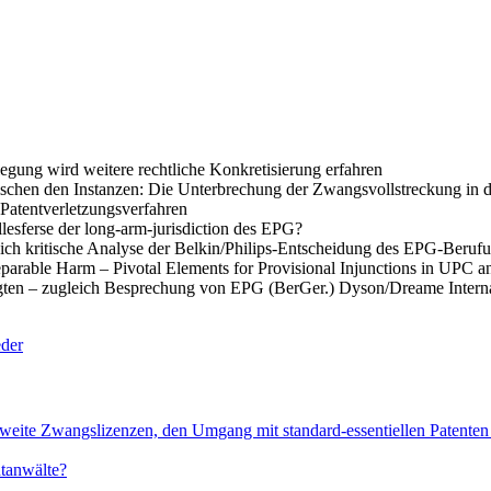
gung wird weitere rechtliche Konkretisierung erfahren
schen den Instanzen: Die Unterbrechung der Zwangsvollstreckung in 
 Patentverletzungsverfahren
llesferse der long-arm-jurisdiction des EPG?
ich kritische Analyse der Belkin/Philips-Entscheidung des EPG-Berufu
parable Harm – Pivotal Elements for Provisional Injunctions in UPC a
gten – zugleich Besprechung von EPG (BerGer.) Dyson/Dreame Interna
eder
eite Zwangslizenzen, den Umgang mit standard-essentiellen Patenten 
tanwälte?