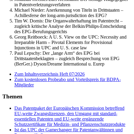
in Patentverletzungsverfahren
Michael Nieder:
Anerkennung von Titeln in Drittstaaten –
Achillesferse der long-arm-jurisdiction des EPG?
Tim W. Dornis:
Die Organwalterhaftung im Patentrecht –
zugleich kritische Analyse der Belkin/Philips-Entscheidung
des EPG-Berufungsgerichts
Georg Reitboeck:
A U. S. View on the UPC: Necessity and
Irreparable Harm – Pivotal Elements for Provisional
Injunctions in UPC and U. S. case law
Paul Lepschy:
Der „lange Arm“ des EPG bei
Drittstaatenbeklagten – zugleich Besprechung von EPG
(BerGer.) Dyson/Dreame International u. Eurep
Zum Inhaltsverzeichnis Heft 07/2026
Zum kostenlosen Probeabo und Vorteilspreis für BDPA-
Mitglieder
Themen
Das Patentpaket der Europäischen Kommission betreffend
EU-weite Zwangslizenzen, den Umgang mit standard-
essentiellen Patenten und EU-weite ergänzende
Schutzzertifikate für Medizin- und Pflanzenschutzprodukte
Ist das UPC der Gamechanger für Patentanwältinnen und