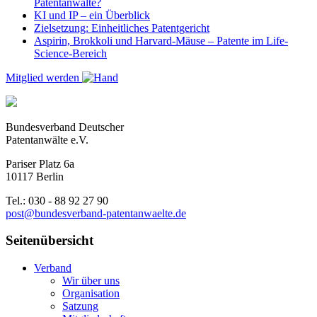
Patentanwälte?
KI und IP – ein Überblick
Zielsetzung: Einheitliches Patentgericht
Aspirin, Brokkoli und Harvard-Mäuse – Patente im Life-
Science-Bereich
Mitglied werden
Bundesverband Deutscher
Patentanwälte e.V.
Pariser Platz 6a
10117 Berlin
Tel.: 030 - 88 92 27 90
post@bundesverband-patentanwaelte.de
Seitenübersicht
Verband
Wir über uns
Organisation
Satzung