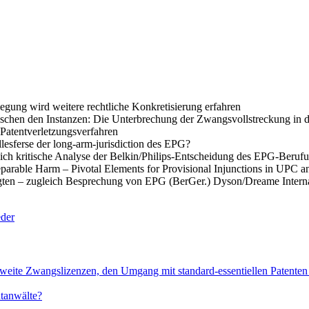
gung wird weitere rechtliche Konkretisierung erfahren
schen den Instanzen: Die Unterbrechung der Zwangsvollstreckung in 
 Patentverletzungsverfahren
llesferse der long-arm-jurisdiction des EPG?
ich kritische Analyse der Belkin/Philips-Entscheidung des EPG-Berufu
parable Harm – Pivotal Elements for Provisional Injunctions in UPC a
gten – zugleich Besprechung von EPG (BerGer.) Dyson/Dreame Interna
eder
eite Zwangslizenzen, den Umgang mit standard-essentiellen Patenten 
tanwälte?