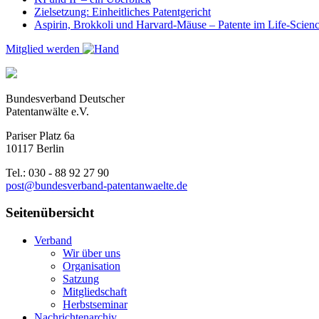
Zielsetzung: Einheitliches Patentgericht
Aspirin, Brokkoli und Harvard-Mäuse – Patente im Life-Scien
Mitglied werden
Bundesverband Deutscher
Patentanwälte e.V.
Pariser Platz 6a
10117 Berlin
Tel.: 030 - 88 92 27 90
post@bundesverband-patentanwaelte.de
Seitenübersicht
Verband
Wir über uns
Organisation
Satzung
Mitgliedschaft
Herbstseminar
Nachrichtenarchiv