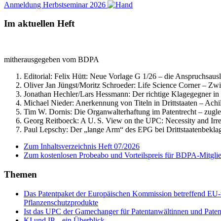
Anmeldung Herbstseminar 2026
Im aktuellen Heft
mitherausgegeben vom BDPA
Editorial: Felix Hütt:
Neue Vorlage G 1/26 – die Anspruchsausle
Oliver Jan Jüngst/Moritz Schroeder:
Life Science Corner – Zwi
Jonathan Hechler/Lars Hessmann:
Der richtige Klagegegner in
Michael Nieder:
Anerkennung von Titeln in Drittstaaten – Achi
Tim W. Dornis:
Die Organwalterhaftung im Patentrecht – zugle
Georg Reitboeck:
A U. S. View on the UPC: Necessity and Irre
Paul Lepschy:
Der „lange Arm“ des EPG bei Drittstaatenbekla
Zum Inhaltsverzeichnis Heft 07/2026
Zum kostenlosen Probeabo und Vorteilspreis für BDPA-Mitgli
Themen
Das Patentpaket der Europäischen Kommission betreffend EU-w
Pflanzenschutzprodukte
Ist das UPC der Gamechanger für Patentanwältinnen und Paten
KI und IP – ein Überblick