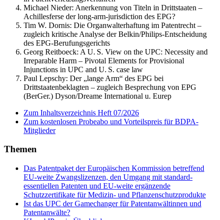
Michael Nieder:
Anerkennung von Titeln in Drittstaaten –
Achillesferse der long-arm-jurisdiction des EPG?
Tim W. Dornis:
Die Organwalterhaftung im Patentrecht –
zugleich kritische Analyse der Belkin/Philips-Entscheidung
des EPG-Berufungsgerichts
Georg Reitboeck:
A U. S. View on the UPC: Necessity and
Irreparable Harm – Pivotal Elements for Provisional
Injunctions in UPC and U. S. case law
Paul Lepschy:
Der „lange Arm“ des EPG bei
Drittstaatenbeklagten – zugleich Besprechung von EPG
(BerGer.) Dyson/Dreame International u. Eurep
Zum Inhaltsverzeichnis Heft 07/2026
Zum kostenlosen Probeabo und Vorteilspreis für BDPA-
Mitglieder
Themen
Das Patentpaket der Europäischen Kommission betreffend
EU-weite Zwangslizenzen, den Umgang mit standard-
essentiellen Patenten und EU-weite ergänzende
Schutzzertifikate für Medizin- und Pflanzenschutzprodukte
Ist das UPC der Gamechanger für Patentanwältinnen und
Patentanwälte?