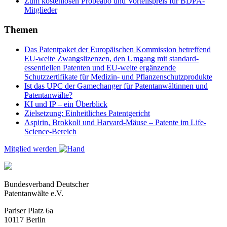
Zum kostenlosen Probeabo und Vorteilspreis für BDPA-
Mitglieder
Themen
Das Patentpaket der Europäischen Kommission betreffend
EU-weite Zwangslizenzen, den Umgang mit standard-
essentiellen Patenten und EU-weite ergänzende
Schutzzertifikate für Medizin- und Pflanzenschutzprodukte
Ist das UPC der Gamechanger für Patentanwältinnen und
Patentanwälte?
KI und IP – ein Überblick
Zielsetzung: Einheitliches Patentgericht
Aspirin, Brokkoli und Harvard-Mäuse – Patente im Life-
Science-Bereich
Mitglied werden
Bundesverband Deutscher
Patentanwälte e.V.
Pariser Platz 6a
10117 Berlin