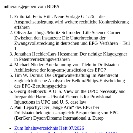
mitherausgegeben vom BDPA
Editorial: Felix Hütt:
Neue Vorlage G 1/26 – die
Anspruchsauslegung wird weitere rechtliche Konkretisierung
erfahren
Oliver Jan Jüngst/Moritz Schroeder:
Life Science Corner –
Zwischen den Instanzen: Die Unterbrechung der
Zwangsvollstreckung in deutschen und EPG-Verfahren – Teil
1
Jonathan Hechler/Lars Hessmann:
Der richtige Klagegegner
in Patentverletzungsverfahren
Michael Nieder:
Anerkennung von Titeln in Drittstaaten –
Achillesferse der long-arm-jurisdiction des EPG?
Tim W. Dornis:
Die Organwalterhaftung im Patentrecht –
zugleich kritische Analyse der Belkin/Philips-Entscheidung
des EPG-Berufungsgerichts
Georg Reitboeck:
A U. S. View on the UPC: Necessity and
Irreparable Harm – Pivotal Elements for Provisional
Injunctions in UPC and U. S. case law
Paul Lepschy:
Der „lange Arm“ des EPG bei
Drittstaatenbeklagten – zugleich Besprechung von EPG
(BerGer.) Dyson/Dreame International u. Eurep
Zum Inhaltsverzeichnis Heft 07/2026