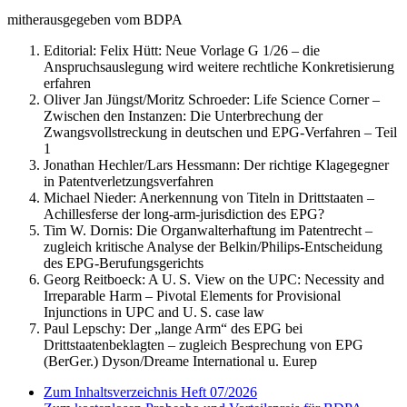
mitherausgegeben vom BDPA
Editorial: Felix Hütt:
Neue Vorlage G 1/26 – die
Anspruchsauslegung wird weitere rechtliche Konkretisierung
erfahren
Oliver Jan Jüngst/Moritz Schroeder:
Life Science Corner –
Zwischen den Instanzen: Die Unterbrechung der
Zwangsvollstreckung in deutschen und EPG-Verfahren – Teil
1
Jonathan Hechler/Lars Hessmann:
Der richtige Klagegegner
in Patentverletzungsverfahren
Michael Nieder:
Anerkennung von Titeln in Drittstaaten –
Achillesferse der long-arm-jurisdiction des EPG?
Tim W. Dornis:
Die Organwalterhaftung im Patentrecht –
zugleich kritische Analyse der Belkin/Philips-Entscheidung
des EPG-Berufungsgerichts
Georg Reitboeck:
A U. S. View on the UPC: Necessity and
Irreparable Harm – Pivotal Elements for Provisional
Injunctions in UPC and U. S. case law
Paul Lepschy:
Der „lange Arm“ des EPG bei
Drittstaatenbeklagten – zugleich Besprechung von EPG
(BerGer.) Dyson/Dreame International u. Eurep
Zum Inhaltsverzeichnis Heft 07/2026