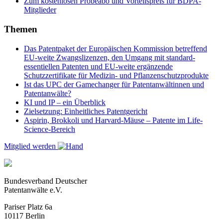
Zum kostenlosen Probeabo und Vorteilspreis für BDPA-
Mitglieder
Themen
Das Patentpaket der Europäischen Kommission betreffend
EU-weite Zwangslizenzen, den Umgang mit standard-
essentiellen Patenten und EU-weite ergänzende
Schutzzertifikate für Medizin- und Pflanzenschutzprodukte
Ist das UPC der Gamechanger für Patentanwältinnen und
Patentanwälte?
KI und IP – ein Überblick
Zielsetzung: Einheitliches Patentgericht
Aspirin, Brokkoli und Harvard-Mäuse – Patente im Life-
Science-Bereich
Mitglied werden
Bundesverband Deutscher
Patentanwälte e.V.
Pariser Platz 6a
10117 Berlin