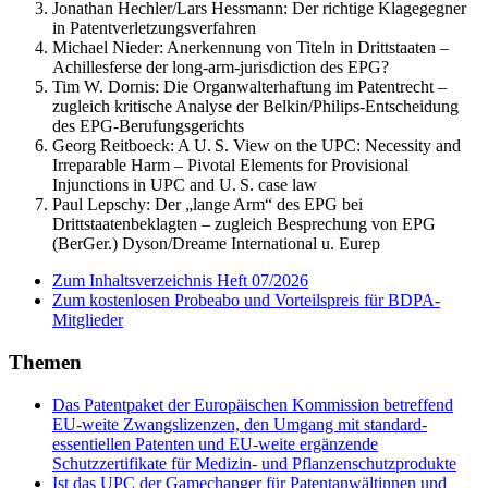
Jonathan Hechler/Lars Hessmann:
Der richtige Klagegegner
in Patentverletzungsverfahren
Michael Nieder:
Anerkennung von Titeln in Drittstaaten –
Achillesferse der long-arm-jurisdiction des EPG?
Tim W. Dornis:
Die Organwalterhaftung im Patentrecht –
zugleich kritische Analyse der Belkin/Philips-Entscheidung
des EPG-Berufungsgerichts
Georg Reitboeck:
A U. S. View on the UPC: Necessity and
Irreparable Harm – Pivotal Elements for Provisional
Injunctions in UPC and U. S. case law
Paul Lepschy:
Der „lange Arm“ des EPG bei
Drittstaatenbeklagten – zugleich Besprechung von EPG
(BerGer.) Dyson/Dreame International u. Eurep
Zum Inhaltsverzeichnis Heft 07/2026
Zum kostenlosen Probeabo und Vorteilspreis für BDPA-
Mitglieder
Themen
Das Patentpaket der Europäischen Kommission betreffend
EU-weite Zwangslizenzen, den Umgang mit standard-
essentiellen Patenten und EU-weite ergänzende
Schutzzertifikate für Medizin- und Pflanzenschutzprodukte
Ist das UPC der Gamechanger für Patentanwältinnen und