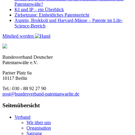
Patentanwälte?
KI und IP – ein Überblick
Zielsetzung: Einheitliches Patentgericht
Aspirin, Brokkoli und Harvard-Mäuse – Patente im Life-
Science-Bereich
Mitglied werden
Bundesverband Deutscher
Patentanwälte e.V.
Pariser Platz 6a
10117 Berlin
Tel.: 030 - 88 92 27 90
post@bundesverband-patentanwaelte.de
Seitenübersicht
Verband
Wir über uns
Organisation
Satzung