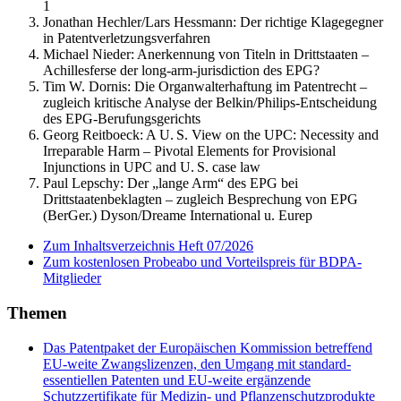
1
Jonathan Hechler/Lars Hessmann:
Der richtige Klagegegner
in Patentverletzungsverfahren
Michael Nieder:
Anerkennung von Titeln in Drittstaaten –
Achillesferse der long-arm-jurisdiction des EPG?
Tim W. Dornis:
Die Organwalterhaftung im Patentrecht –
zugleich kritische Analyse der Belkin/Philips-Entscheidung
des EPG-Berufungsgerichts
Georg Reitboeck:
A U. S. View on the UPC: Necessity and
Irreparable Harm – Pivotal Elements for Provisional
Injunctions in UPC and U. S. case law
Paul Lepschy:
Der „lange Arm“ des EPG bei
Drittstaatenbeklagten – zugleich Besprechung von EPG
(BerGer.) Dyson/Dreame International u. Eurep
Zum Inhaltsverzeichnis Heft 07/2026
Zum kostenlosen Probeabo und Vorteilspreis für BDPA-
Mitglieder
Themen
Das Patentpaket der Europäischen Kommission betreffend
EU-weite Zwangslizenzen, den Umgang mit standard-
essentiellen Patenten und EU-weite ergänzende
Schutzzertifikate für Medizin- und Pflanzenschutzprodukte