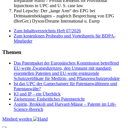
Irreparable Harm – Pivotal Elements for Provisional
Injunctions in UPC and U. S. case law
Paul Lepschy:
Der „lange Arm“ des EPG bei
Drittstaatenbeklagten – zugleich Besprechung von EPG
(BerGer.) Dyson/Dreame International u. Eurep
Zum Inhaltsverzeichnis Heft 07/2026
Zum kostenlosen Probeabo und Vorteilspreis für BDPA-
Mitglieder
Themen
Das Patentpaket der Europäischen Kommission betreffend
EU-weite Zwangslizenzen, den Umgang mit standard-
essentiellen Patenten und EU-weite ergänzende
Schutzzertifikate für Medizin- und Pflanzenschutzprodukte
Ist das UPC der Gamechanger für Patentanwältinnen und
Patentanwälte?
KI und IP – ein Überblick
Zielsetzung: Einheitliches Patentgericht
Aspirin, Brokkoli und Harvard-Mäuse – Patente im Life-
Science-Bereich
Mitglied werden