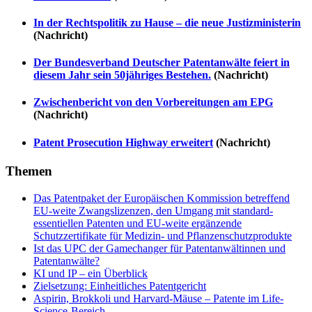
In der Rechtspolitik zu Hause – die neue Justizministerin
(Nachricht)
Der Bundesverband Deutscher Patentanwälte feiert in
diesem Jahr sein 50jähriges Bestehen.
(Nachricht)
Zwischenbericht von den Vorbereitungen am EPG
(Nachricht)
Patent Prosecution Highway erweitert
(Nachricht)
Themen
Das Patentpaket der Europäischen Kommission betreffend
EU-weite Zwangslizenzen, den Umgang mit standard-
essentiellen Patenten und EU-weite ergänzende
Schutzzertifikate für Medizin- und Pflanzenschutzprodukte
Ist das UPC der Gamechanger für Patentanwältinnen und
Patentanwälte?
KI und IP – ein Überblick
Zielsetzung: Einheitliches Patentgericht
Aspirin, Brokkoli und Harvard-Mäuse – Patente im Life-
Science-Bereich