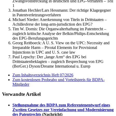
Zwangsvollstreckung in deutschen und EPG-Verfahren – Teil
1
Jonathan Hechler/Lars Hessmann:
Der richtige Klagegegner
in Patentverletzungsverfahren
Michael Nieder:
Anerkennung von Titeln in Drittstaaten –
Achillesferse der long-arm-jurisdiction des EPG?
Tim W. Dornis:
Die Organwalterhaftung im Patentrecht –
zugleich kritische Analyse der Belkin/Philips-Entscheidung
des EPG-Berufungsgerichts
Georg Reitboeck:
A U. S. View on the UPC: Necessity and
Irreparable Harm – Pivotal Elements for Provisional
Injunctions in UPC and U. S. case law
Paul Lepschy:
Der „lange Arm“ des EPG bei
Drittstaatenbeklagten – zugleich Besprechung von EPG
(BerGer.) Dyson/Dreame International u. Eurep
Zum Inhaltsverzeichnis Heft 07/2026
Zum kostenlosen Probeabo und Vorteilspreis für BDPA-
Mitglieder
Verwandte Artikel
Stellungnahme des BDPA zum Referentenentwurf eines
Zweiten Gesetzes zur Vereinfachung und Modernisierung
des Patentrechts
(Nachricht)