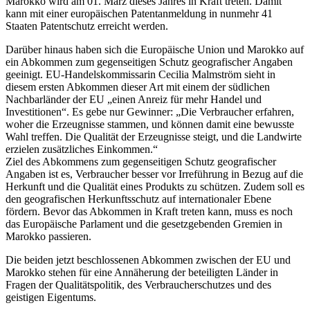
Marokko wird am 01. März dieses Jahres in Kraft treten. Damit
kann mit einer europäischen Patentanmeldung in nunmehr 41
Staaten Patentschutz erreicht werden.
Darüber hinaus haben sich die Europäische Union und Marokko auf
ein Abkommen zum gegenseitigen Schutz geografischer Angaben
geeinigt. EU-Handelskommissarin Cecilia Malmström sieht in
diesem ersten Abkommen dieser Art mit einem der südlichen
Nachbarländer der EU „einen Anreiz für mehr Handel und
Investitionen“. Es gebe nur Gewinner: „Die Verbraucher erfahren,
woher die Erzeugnisse stammen, und können damit eine bewusste
Wahl treffen. Die Qualität der Erzeugnisse steigt, und die Landwirte
erzielen zusätzliches Einkommen.“
Ziel des Abkommens zum gegenseitigen Schutz geografischer
Angaben ist es, Verbraucher besser vor Irreführung in Bezug auf die
Herkunft und die Qualität eines Produkts zu schützen. Zudem soll es
den geografischen Herkunftsschutz auf internationaler Ebene
fördern. Bevor das Abkommen in Kraft treten kann, muss es noch
das Europäische Parlament und die gesetzgebenden Gremien in
Marokko passieren.
Die beiden jetzt beschlossenen Abkommen zwischen der EU und
Marokko stehen für eine Annäherung der beteiligten Länder in
Fragen der Qualitätspolitik, des Verbraucherschutzes und des
geistigen Eigentums.