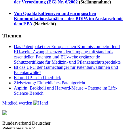
der Verordnung (EG) Nr. 6/2002
(Stellungnahme)
Von Qualitätsoffensiven und europäischen
Kommunikationskanälen – der BDPA im Austausch mit
dem EPA
(Nachricht)
Themen
Das Patentpaket der Europäischen Kommission betreffend
EU-weite Zwangslizenzen, den Umgang mit standard-
essentiellen Patenten und EU-weite ergänzende
Schutzzertifikate für Medizin- und Pflanzenschutzprodukte
Ist das UPC der Gamechanger für Patentanwältinnen und
Patentanwälte?
KI und IP – ein Überblick
Zielsetzung: Einheitliches Patentgericht
Aspirin, Brokkoli und Harvard-Mäuse – Patente im Life-
Science-Bereich
Mitglied werden
Bundesverband Deutscher
Patentanwälte e.V.