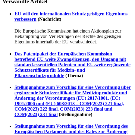
Verwandte Artikel
EU will den internationalen Schutz geistigen Eigentums
verbessern
(Nachricht)
Die Europäische Kommission hat einen Aktionsplan zur
Bekämpfung von Verletzungen der Rechte des geistigen
Eigentums innerhalb der EU verabschiedet.
Das Patentpaket der Europäischen Kommission
betreffend EU-weite Zwangslizenzen, den Umgang mit
standard-essentiellen Patenten und EU-weite ergänzende
Schutzzertifikate für Medizin- und
Pflanzenschutzprodukte
(Thema)
Stellungnahme zum Vorschlag für eine Verordnung über
ergänzende Schutzzertifikate für Medizinprodukte und
Änderung der Verordnungen (EU) 2017/1001, (EC)
1901/2006 und (EU) 608/2013 – COM(2023) 221 final,
COM(2023) 222 final, COM(2023) 223 final und
COM(2023) 231 final
(Stellungnahme)
Stellungnahme zum Vorschlag für eine Verordnung des
Europäischen Parlaments und des Rates zur Änderung