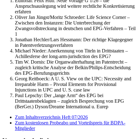
Editorial: Felix Hütt:
Neue Vorlage G 1/26 – die
Anspruchsauslegung wird weitere rechtliche Konkretisierung
erfahren
Oliver Jan Jüngst/Moritz Schroeder:
Life Science Corner –
Zwischen den Instanzen: Die Unterbrechung der
Zwangsvollstreckung in deutschen und EPG-Verfahren – Teil
1
Jonathan Hechler/Lars Hessmann:
Der richtige Klagegegner
in Patentverletzungsverfahren
Michael Nieder:
Anerkennung von Titeln in Drittstaaten –
Achillesferse der long-arm-jurisdiction des EPG?
Tim W. Dornis:
Die Organwalterhaftung im Patentrecht –
zugleich kritische Analyse der Belkin/Philips-Entscheidung
des EPG-Berufungsgerichts
Georg Reitboeck:
A U. S. View on the UPC: Necessity and
Irreparable Harm – Pivotal Elements for Provisional
Injunctions in UPC and U. S. case law
Paul Lepschy:
Der „lange Arm“ des EPG bei
Drittstaatenbeklagten – zugleich Besprechung von EPG
(BerGer.) Dyson/Dreame International u. Eurep
Zum Inhaltsverzeichnis Heft 07/2026
Zum kostenlosen Probeabo und Vorteilspreis für BDPA-
Mitglieder