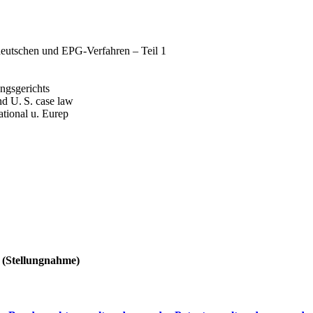
deutschen und EPG-Verfahren – Teil 1
ngsgerichts
nd U. S. case law
tional u. Eurep
(Stellungnahme)