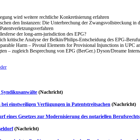
gung wird weitere rechtliche Konkretisierung erfahren
schen den Instanzen: Die Unterbrechung der Zwangsvollstreckung in 
 Patentverletzungsverfahren
llesferse der long-arm-jurisdiction des EPG?
ich kritische Analyse der Belkin/Philips-Entscheidung des EPG-Berufu
parable Harm – Pivotal Elements for Provisional Injunctions in UPC a
gten – zugleich Besprechung von EPG (BerGer.) Dyson/Dreame Interna
eder
r Syndikusanwälte
(Nachricht)
bei einstweiligen Verfügungen in Patentstreitsachen
(Nachricht)
eines Gesetzes zur Modernisierung des notariellen Berufsrechts
eldorf
(Nachricht)