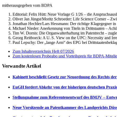
mitherausgegeben vom BDPA
Editorial: Felix Hütt:
Neue Vorlage G 1/26 – die Anspruchsausle
Oliver Jan Jüngst/Moritz Schroeder:
Life Science Corner – Zwi
Jonathan Hechler/Lars Hessmann:
Der richtige Klagegegner in
Michael Nieder:
Anerkennung von Titeln in Drittstaaten – Achi
Tim W. Dornis:
Die Organwalterhaftung im Patentrecht – zugle
Georg Reitboeck:
A U. S. View on the UPC: Necessity and Irre
Paul Lepschy:
Der „lange Arm“ des EPG bei Drittstaatenbekla
Zum Inhaltsverzeichnis Heft 07/2026
Zum kostenlosen Probeabo und Vorteilspreis für BDPA-Mitgli
Verwandte Artikel
Kabinett beschließt Gesetz zur Neuordnung des Rechts de
EuGH fordert Abkehr von der bisherigen deutschen Praxis 
Stellungnahme zum Referentenentwurf des BMJV – Entwurf 
Neue Vorsitzende an Patentkammer des Landgerichts Düss