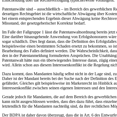
Entscheidung über die Rechtsverfolgung typischerweise vorausgeht.
Patentanwälte sind – ausschließlich – im Bereich des gewerblichen R
derartigen Rechtsgebiet ist die wirtschaftliche Abwägung über Kosten
bei einem entsprechenden Ergebnis dieser Abwägung keine Rechtsverfo
Missstand, der gesetzgeberischer Korrektur bedarf.
Im Falle der Fallgruppe 1 lässt die Patentanwaltsordnung bereits jetzt
Eine darüber hinausgehende Anwendung von Erfolgshonoraren wäre zu
sogar schädlich. Dies liegt daran, dass die Definition des Erfolgsfal
beispielsweise einen bestimmten Schaden ersetzt zu bekommen, so ist 
Bearbeitung des Falles definiert werden. Die Wahrscheinlichkeit, dass
den in der Patentanmeldung formulierten Ansprüchen. Die Unabhängig
Patentanwalt hätte nun ein überwiegendes Interesse daran, zügig einen
wird. Allein schon aus diesem Interessenkonflikt ist die Regelung nich
Dazu kommt, dass Mandanten häufig selbst nicht in der Lage sind, zu 
Daher ist der Mandant bereits bei der Suche nach der Definition des 
gefährdet. Gleiches gilt beispielsweise im Markenrecht im Hinblick a
Interessenkonflikt zwischen seinen eigenen Interessen und den Intere
Gerade jedoch für Mandanten, die auf dem Bereich des gewerblichen 
kann nicht ausgeschlossen werden, dass dies dazu führt, dass einzel
letztendlich für die Mandanten nachteilig sind, da ihre rechtlichen 
Der BDPA ist daher davon überzeugt, dass die in Art. 6 des Entwurfe