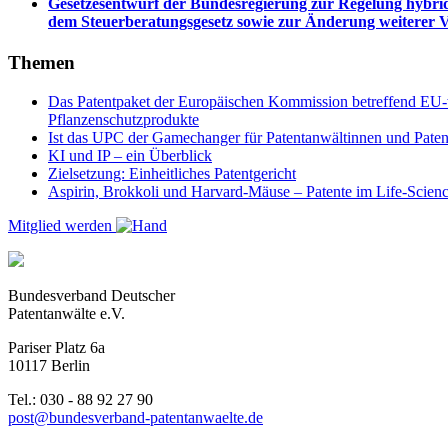
Gesetzesentwurf der Bundesregierung zur Regelung hybri
dem Steuerberatungsgesetz sowie zur Änderung weiterer V
Themen
Das Patentpaket der Europäischen Kommission betreffend EU-w
Pflanzenschutzprodukte
Ist das UPC der Gamechanger für Patentanwältinnen und Paten
KI und IP – ein Überblick
Zielsetzung: Einheitliches Patentgericht
Aspirin, Brokkoli und Harvard-Mäuse – Patente im Life-Scien
Mitglied werden
Bundesverband Deutscher
Patentanwälte e.V.
Pariser Platz 6a
10117 Berlin
Tel.: 030 - 88 92 27 90
post@bundesverband-patentanwaelte.de