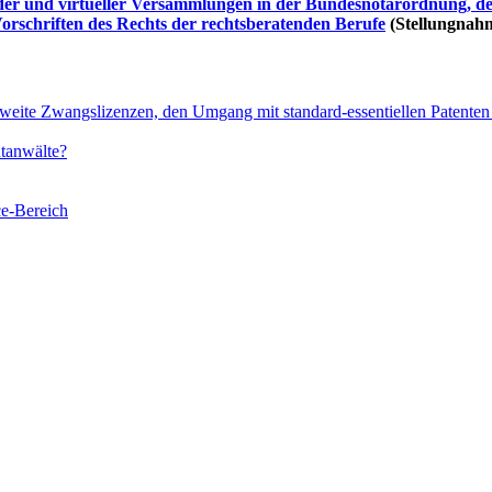
der und virtueller Versammlungen in der Bundesnotarordnung, 
orschriften des Rechts der rechtsberatenden Berufe
(Stellungnah
eite Zwangslizenzen, den Umgang mit standard-essentiellen Patenten 
tanwälte?
ce-Bereich