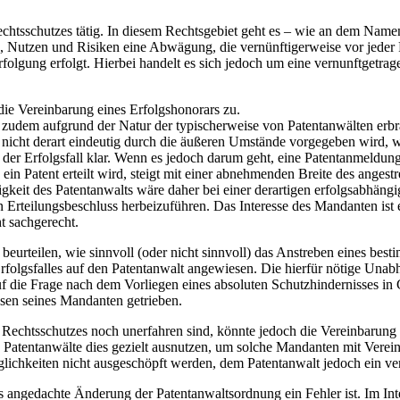
echtsschutzes tätig. In diesem Rechtsgebiet geht es – wie an dem Name
, Nutzen und Risiken eine Abwägung, die vernünftigerweise vor jeder R
lgung erfolgt. Hierbei handelt es sich jedoch um eine vernunftgetrage
 die Vereinbarung eines Erfolgshonorars zu.
dem aufgrund der Natur der typischerweise von Patentanwälten erbra
les nicht derart eindeutig durch die äußeren Umstände vorgegeben wird, 
der Erfolgsfall klar. Wenn es jedoch darum geht, eine Patentanmeldung 
 ein Patent erteilt wird, steigt mit einer abnehmenden Breite des angest
keit des Patentanwalts wäre daher bei einer derartigen erfolgsabhäng
 Erteilungsbeschluss herbeizuführen. Das Interesse des Mandanten ist e
t sachgerecht.
beurteilen, wie sinnvoll (oder nicht sinnvoll) das Anstreben eines bes
Erfolgsfalles auf den Patentanwalt angewiesen. Die hierfür nötige Unab
uf die Frage nach dem Vorliegen eines absoluten Schutzhindernisses in 
ssen seines Mandanten getrieben.
Rechtsschutzes noch unerfahren sind, könnte jedoch die Vereinbarung 
ne Patentanwälte dies gezielt ausnutzen, um solche Mandanten mit Verei
Möglichkeiten nicht ausgeschöpft werden, dem Patentanwalt jedoch ein ve
s angedachte Änderung der Patentanwaltsordnung ein Fehler ist. Im In