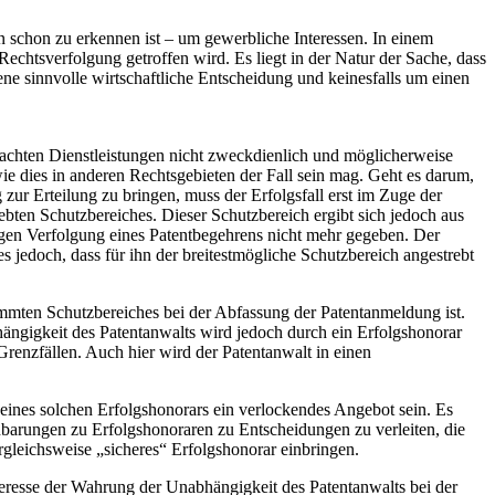
n schon zu erkennen ist – um gewerbliche Interessen. In einem
echtsverfolgung getroffen wird. Es liegt in der Natur der Sache, dass
ne sinnvolle wirtschaftliche Entscheidung und keinesfalls um einen
chten Dienstleistungen nicht zweckdienlich und möglicherweise
wie dies in anderen Rechtsgebieten der Fall sein mag. Geht es darum,
zur Erteilung zu bringen, muss der Erfolgsfall erst im Zuge der
rebten Schutzbereiches. Dieser Schutzbereich ergibt sich jedoch aus
igen Verfolgung eines Patentbegehrens nicht mehr gegeben. Der
s jedoch, dass für ihn der breitestmögliche Schutzbereich angestrebt
timmten Schutzbereiches bei der Abfassung der Patentanmeldung ist.
hängigkeit des Patentanwalts wird jedoch durch ein Erfolgshonorar
Grenzfällen. Auch hier wird der Patentanwalt in einen
eines solchen Erfolgshonorars ein verlockendes Angebot sein. Es
nbarungen zu Erfolgshonoraren zu Entscheidungen zu verleiten, die
rgleichsweise „sicheres“ Erfolgshonorar einbringen.
teresse der Wahrung der Unabhängigkeit des Patentanwalts bei der