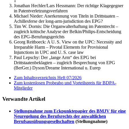
1
Jonathan Hechler/Lars Hessmann:
Der richtige Klagegegner
in Patentverletzungsverfahren
Michael Nieder:
Anerkennung von Titeln in Drittstaaten –
Achillesferse der long-arm-jurisdiction des EPG?
Tim W. Dornis:
Die Organwalterhaftung im Patentrecht –
zugleich kritische Analyse der Belkin/Philips-Entscheidung
des EPG-Berufungsgerichts
Georg Reitboeck:
A U. S. View on the UPC: Necessity and
Irreparable Harm – Pivotal Elements for Provisional
Injunctions in UPC and U. S. case law
Paul Lepschy:
Der „lange Arm“ des EPG bei
Drittstaatenbeklagten – zugleich Besprechung von EPG
(BerGer.) Dyson/Dreame International u. Eurep
Zum Inhaltsverzeichnis Heft 07/2026
Zum kostenlosen Probeabo und Vorteilspreis für BDPA-
Mitglieder
Verwandte Artikel
Stellungnahme zum Eckpunktepapier des BMJV für eine
Neuregelung des Berufsrechts der anwaltlichen
Berufsausübungsgesellschaften
(Stellungnahme)