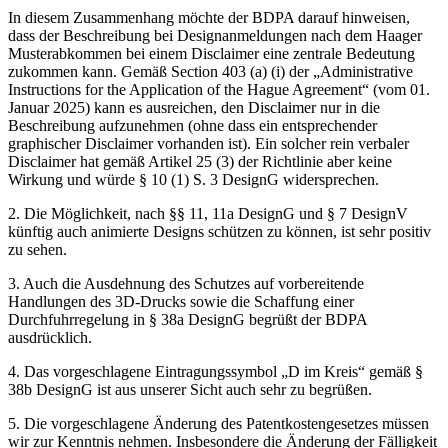
In diesem Zusammenhang möchte der BDPA darauf hinweisen,
dass der Beschreibung bei Designanmeldungen nach dem Haager
Musterabkommen bei einem Disclaimer eine zentrale Bedeutung
zukommen kann. Gemäß Section 403 (a) (i) der „Administrative
Instructions for the Application of the Hague Agreement“ (vom 01.
Januar 2025) kann es ausreichen, den Disclaimer nur in die
Beschreibung aufzunehmen (ohne dass ein entsprechender
graphischer Disclaimer vorhanden ist). Ein solcher rein verbaler
Disclaimer hat gemäß Artikel 25 (3) der Richtlinie aber keine
Wirkung und würde § 10 (1) S. 3 DesignG widersprechen.
2. Die Möglichkeit, nach §§ 11, 11a DesignG und § 7 DesignV
künftig auch animierte Designs schützen zu können, ist sehr positiv
zu sehen.
3. Auch die Ausdehnung des Schutzes auf vorbereitende
Handlungen des 3D-Drucks sowie die Schaffung einer
Durchfuhrregelung in § 38a DesignG begrüßt der BDPA
ausdrücklich.
4. Das vorgeschlagene Eintragungssymbol „D im Kreis“ gemäß §
38b DesignG ist aus unserer Sicht auch sehr zu begrüßen.
5. Die vorgeschlagene Änderung des Patentkostengesetzes müssen
wir zur Kenntnis nehmen. Insbesondere die Änderung der Fälligkeit