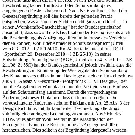
Beschreibung keinen Einfluss auf den Schutzumfang des
eingetragenen Designs haben soll. Nach Nr. 6 zu Buchstabe d der
Gesetzesbegründung soll dies bereits der geltenden Praxis
entsprechen, was aus unserer Sicht so nicht ganz zutreffend ist. In
seiner „Weinkaraffe-Entscheidung“ hat der Bundesgerichtshof
ausgeführt, dass sowohl die Klassifikation der Erzeugnisse als auch
die Beschreibung als Auslegungshilfen im Interesse des Verkehrs
dienen können, wofür der Anmelder Schutz beansprucht (Urteil
vom 8.3.2012 – I ZR 124/10, Rn 24, bestätigt auch durch BGH
„Sporthelm“ 20. Dezember 2018 – I ZB 25/18). In seiner
Entscheidung „Schreibgeräte“ (BGH, Urteil vom 24. 3. 2011 – I ZR
211/08, Z. 55ff) hat der Bundesgerichtshof jedoch erwähnt, dass die
Beschreibung zur Erläuterung der Wiedergabe den Schutzumfang
des Klagemusters mitbestimme. Das folge aus einem Umkehrschluss
aus § 11 Absatz V GeschmMG (entspricht § 11 VI DesignG), der
nur die Angaben der Warenklasse und des Vertreters vom Einfluss
auf den Schutzumfang ausnimmt. Durch die vorgeschlagene
Änderung ist dieser Umkehrschluss nicht mehr möglich. Die
vorgeschlagene Änderung steht im Einklang mit Art. 25 Abs. 3 der
Design-Richtlinie, mit ihr könnte der Beschreibung allerdings
zukünftig eine geringere Bedeutung zukommen. Aus Sicht des
BDPA ist es aber sinnvoll, weiterhin die Klassifikation der
Erzeugnisse als auch die Beschreibung als Auslegungshilfen
heranzuziehen. Dies sollte in der Begründung klargestellt werden.