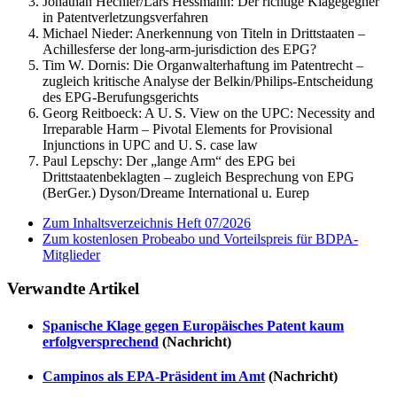
Jonathan Hechler/Lars Hessmann:
Der richtige Klagegegner
in Patentverletzungsverfahren
Michael Nieder:
Anerkennung von Titeln in Drittstaaten –
Achillesferse der long-arm-jurisdiction des EPG?
Tim W. Dornis:
Die Organwalterhaftung im Patentrecht –
zugleich kritische Analyse der Belkin/Philips-Entscheidung
des EPG-Berufungsgerichts
Georg Reitboeck:
A U. S. View on the UPC: Necessity and
Irreparable Harm – Pivotal Elements for Provisional
Injunctions in UPC and U. S. case law
Paul Lepschy:
Der „lange Arm“ des EPG bei
Drittstaatenbeklagten – zugleich Besprechung von EPG
(BerGer.) Dyson/Dreame International u. Eurep
Zum Inhaltsverzeichnis Heft 07/2026
Zum kostenlosen Probeabo und Vorteilspreis für BDPA-
Mitglieder
Verwandte Artikel
Spanische Klage gegen Europäisches Patent kaum
erfolgversprechend
(Nachricht)
Campinos als EPA-Präsident im Amt
(Nachricht)