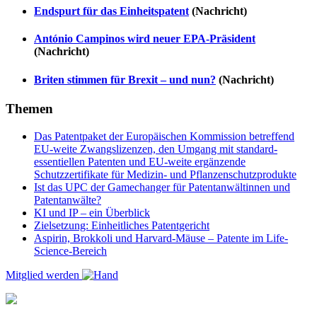
Endspurt für das Einheitspatent
(Nachricht)
António Campinos wird neuer EPA-Präsident
(Nachricht)
Briten stimmen für Brexit – und nun?
(Nachricht)
Themen
Das Patentpaket der Europäischen Kommission betreffend
EU-weite Zwangslizenzen, den Umgang mit standard-
essentiellen Patenten und EU-weite ergänzende
Schutzzertifikate für Medizin- und Pflanzenschutzprodukte
Ist das UPC der Gamechanger für Patentanwältinnen und
Patentanwälte?
KI und IP – ein Überblick
Zielsetzung: Einheitliches Patentgericht
Aspirin, Brokkoli und Harvard-Mäuse – Patente im Life-
Science-Bereich
Mitglied werden